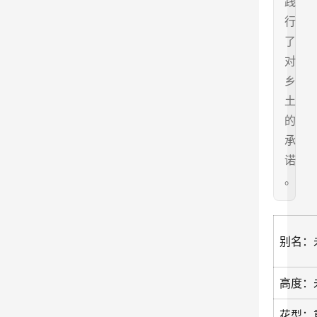
践
行
了
对
乡
土
的
承
诺
。
别名：
高度：
花型：