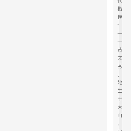
代
楷
模
”
—
—
黄
文
秀
。
她
生
于
大
山
、