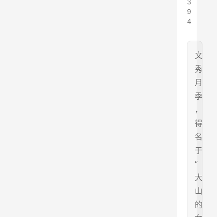
3
9
4
文
秀
月
季
，
得
名
于
“
大
山
的