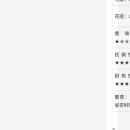
花径：
香
★☆☆
抗病
★★★
耐热
★★★
繁育：
省农科
2