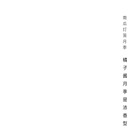
蔷
薇
玫
南
瑰
瓜
灯
登录
注册
笼
栽
月
培
季
养
护
常
见
问
题
月
季
杂