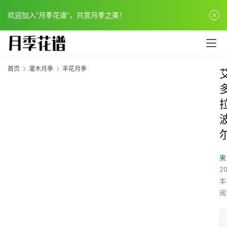
欢迎加入“月季花谱”，共赏月季之美！
首页
灌木月季
丰花月季
来
20
丰
阅