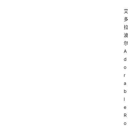
A
d
o
r
a
b
l
e
R
o