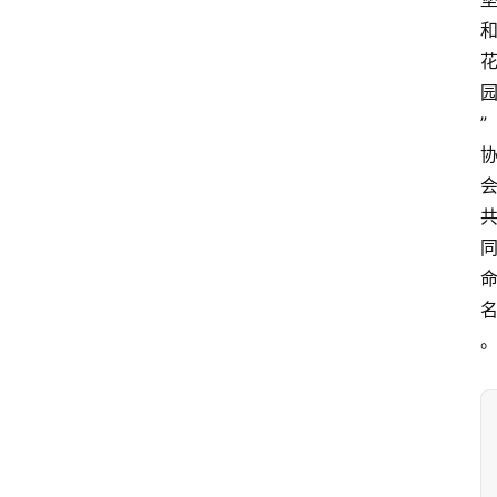
首
页
”
藤
本
月
季
灌
木
月
季
蔷
薇
玫