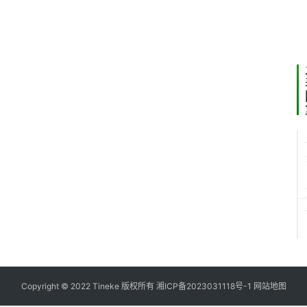
景
篇
月 20
日
14:16
Copyright © 2022 Tineke 版权所有
湘ICP备2023031118号-1
网站地图