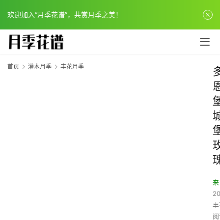
欢迎加入“月季花谱”，共赏月季之美！
首页
灌木月季
丰花月季
来
20
丰
阅