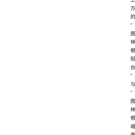
“
”
“