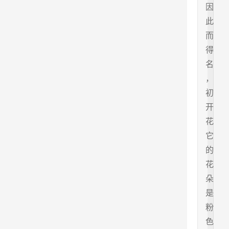
因
此
而
得
名
，
初
开
花
它
的
花
朵
是
粉
色