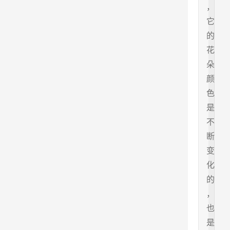
，
它
的
花
朵
颜
色
是
不
断
变
化
的
，
也
是