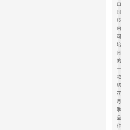
由
国
枝
启
司
培
育
的
一
款
切
花
月
季
品
种