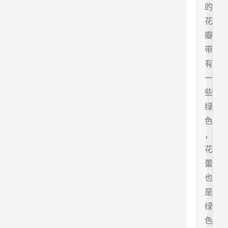
的
花
瓣
带
有
一
些
绿
色
，
花
蕾
也
是
绿
色