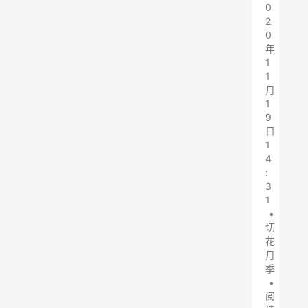
0
2
0
年
1
1
月
1
9
日
1
4
:
3
1
•
切
花
月
季
•
阅