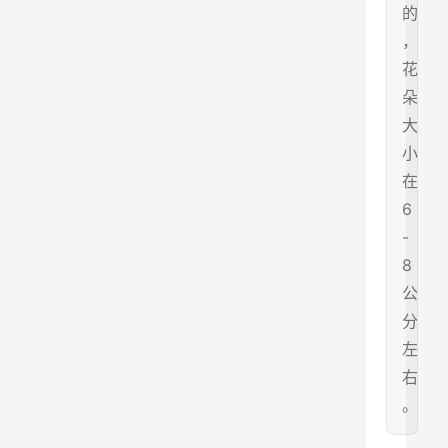
的
，
花
朵
大
小
在
6
-
8
公
分
左
右
。