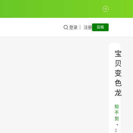
登录
注册
投稿
宝
贝
变
色
龙
知
不
到
•
2