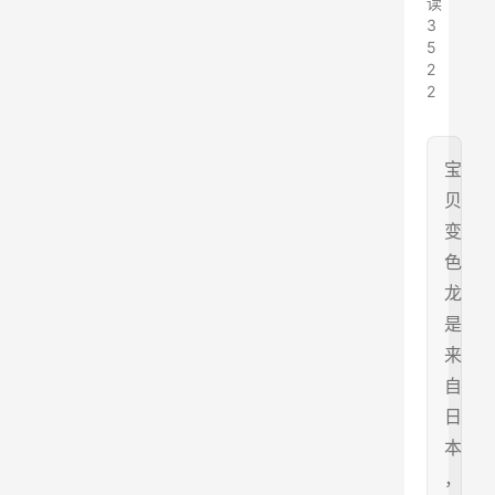
读
3
5
2
2
宝
贝
变
色
龙
是
来
自
日
本
，