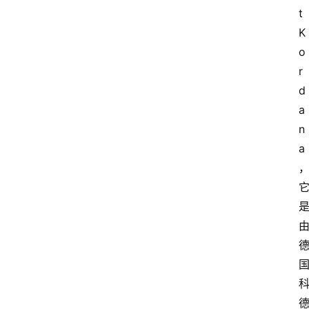
t 
K
o
r
d
a
n
a