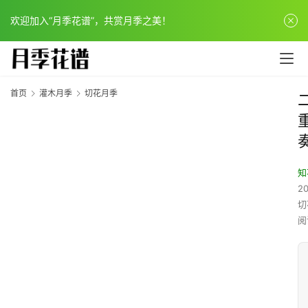
欢迎加入“月季花谱”，共赏月季之美！
首页
灌木月季
切花月季
知
20
切
阅