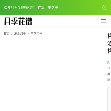
欢迎加入“月季花谱”，共赏月季之美！
首页
灌木月季
丰花月季
知
20
丰
阅