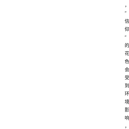
“
”
首
页
藤
本
月
季
灌
木
月
季