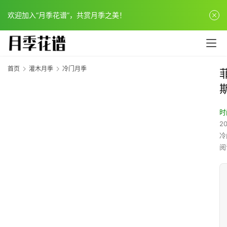
欢迎加入“月季花谱”，共赏月季之美！
首页
灌木月季
冷门月季
时
20
冷
阅