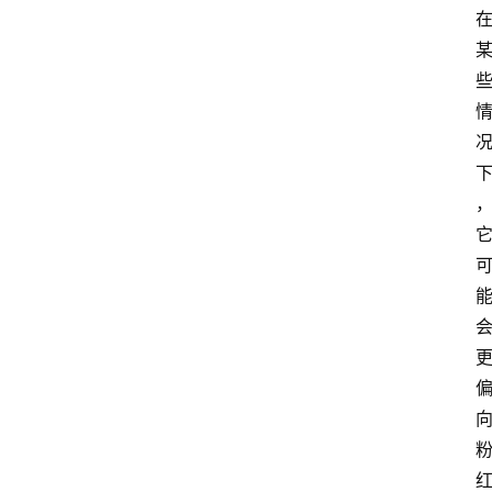
蔷
薇
玫
瑰
登录
注册
栽
培
养
护
常
见
问
题
月
季