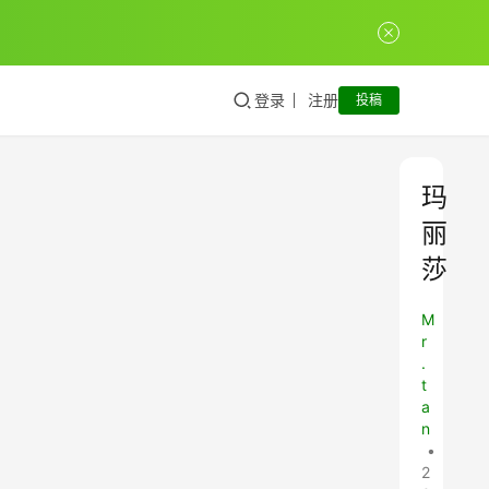
登录
注册
投稿
玛
丽
莎
M
r
.
t
a
n
•
2