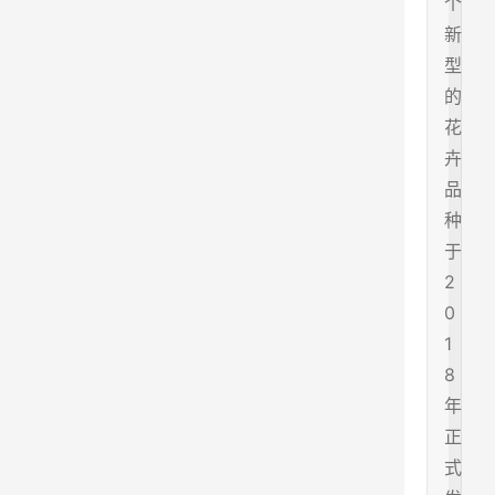
个
新
型
的
花
卉
品
种
于
2
0
1
8
年
正
式