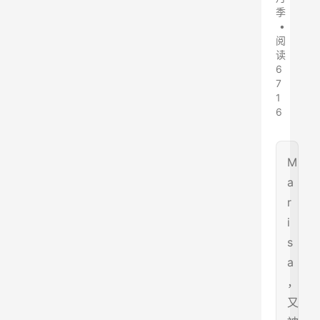
季
•
阅
读
6
7
1
6
M
a
r
i
s
a
，
又