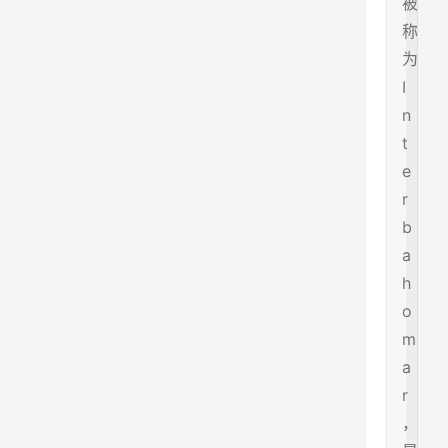
被
称
为
I
n
t
e
r
b
a
h
o
m
a
r
，