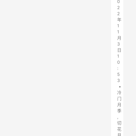
0
2
2
年
1
1
月
3
日
1
0
:
5
3
•
冷
门
月
季
,
切
花
月