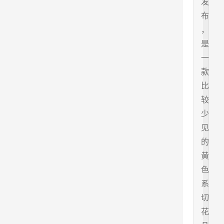
发
布
，
是
一
款
比
较
少
见
的
黄
色
系
切
花