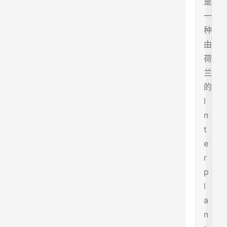
是
一
种
由
荷
兰
的
I
n
t
e
r
p
l
a
n