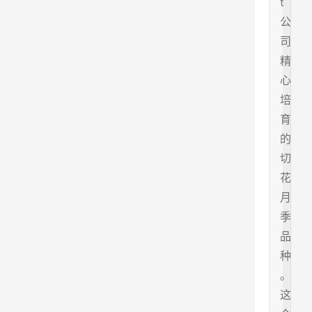
t
公
司
精
心
培
育
的
切
花
月
季
品
种
。
这