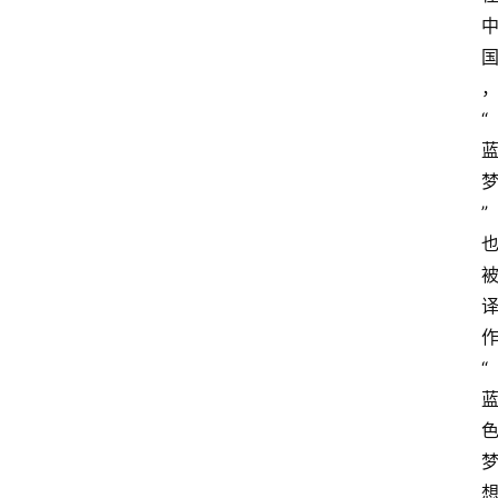
“
”
“