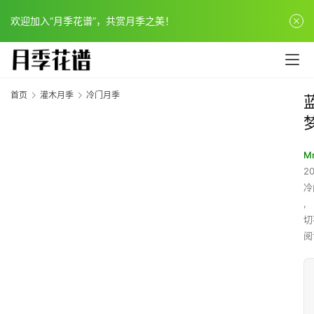
欢迎加入“月季花谱”，共赏月季之美！
首页
灌木月季
冷门月季
Mr
20
冷
,
切
阅