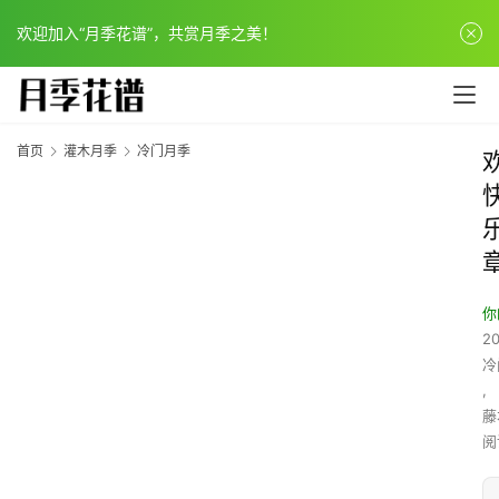
欢迎加入“月季花谱”，共赏月季之美！
首页
灌木月季
冷门月季
你
20
冷
,
藤
阅