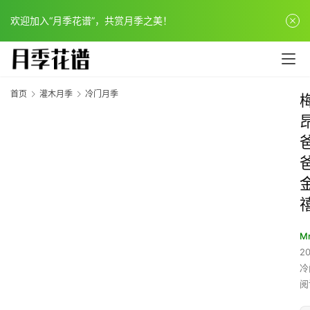
欢迎加入“月季花谱”，共赏月季之美！
首页
灌木月季
冷门月季
Mr
20
冷
阅