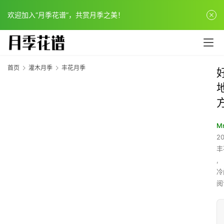
欢迎加入“月季花谱”，共赏月季之美！
首页
灌木月季
丰花月季
Mr
20
丰
,
冷
阅