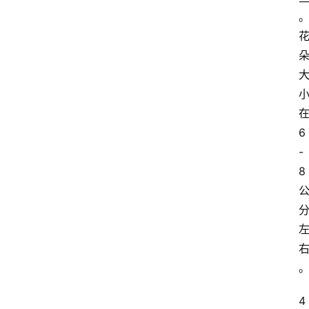
蔷
薇
玫
瑰
登录
注册
栽
6
培
-
养
8
护
常
见
问
题
月
4