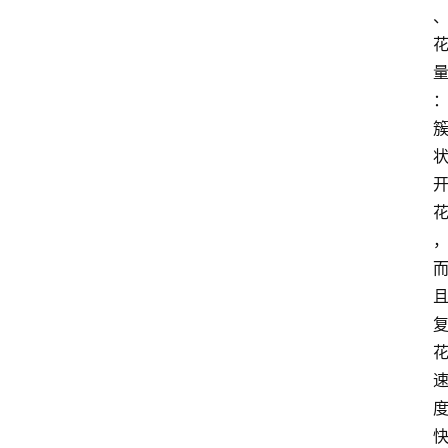
季
杂
谈