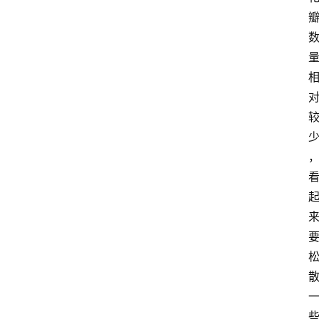
首
页
藤
本
月
季
灌
木
月
季