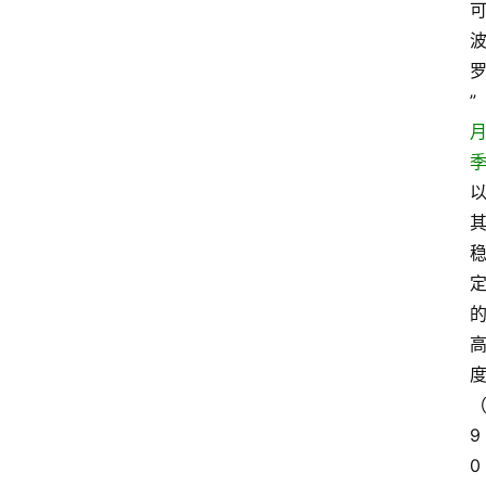
”
9
0