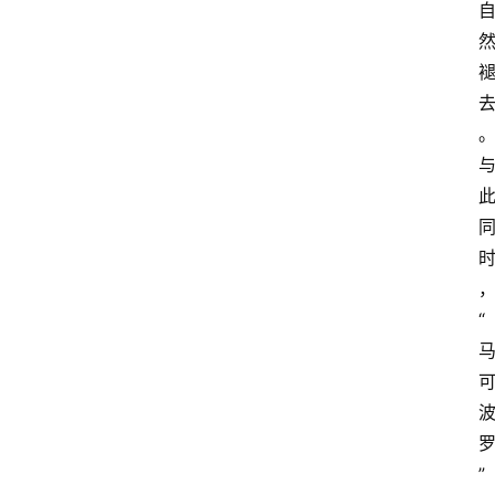
“
首
”
页