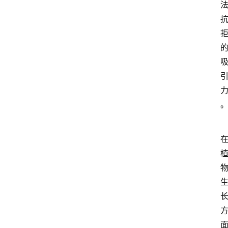
养
护
常
见
问
题
月
季
杂
谈