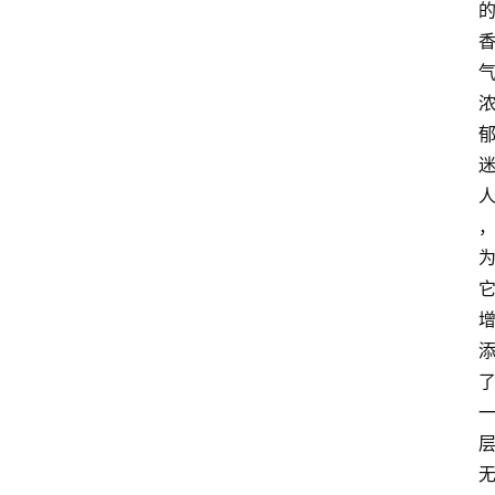
藤
本
月
季
灌
木
月
季
蔷
薇
玫
瑰
登录
注册
栽
培