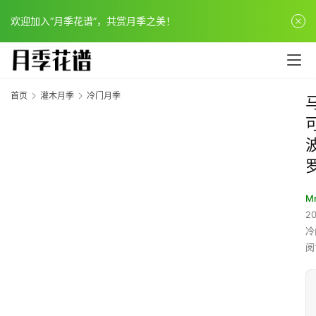
欢迎加入“月季花谱”，共赏月季之美！
首页
灌木月季
冷门月季
Mr
20
冷
阅