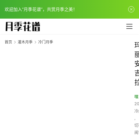
欢迎加入“月季花谱”，共赏月季之美！
首页
灌木月季
冷门月季
嘿
20
冷
,
切
阅