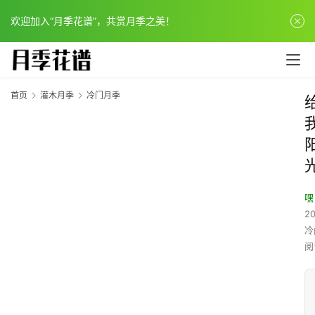
欢迎加入“月季花谱”，共赏月季之美！
首页
灌木月季
冷门月季
嘿
20
冷
阅