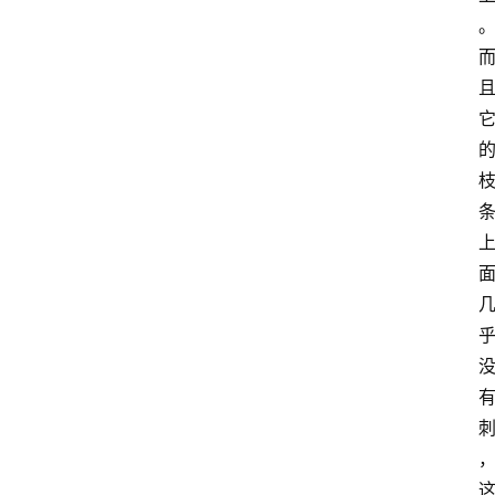
首
页
藤
本
月
季
灌
木
月
季