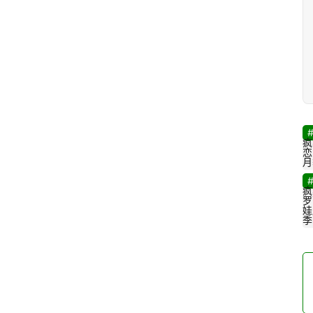
疯
恋
月
疯
罗
娃
季