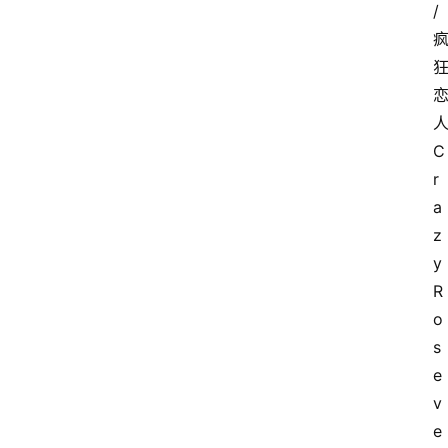
/
C
r
a
z
y 
R
o
s
e
v
e