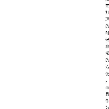
蔷
薇
玫
瑰
登录
注册
栽
培
养
护
常
见
问
题
月
季
杂