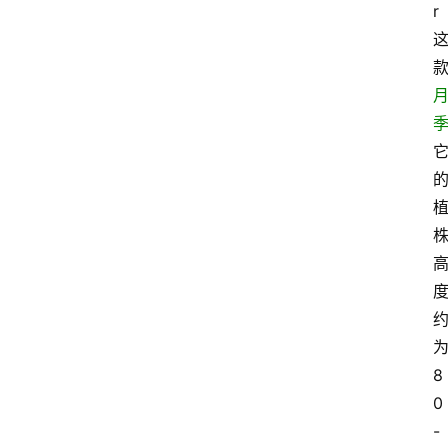
r
8
0
-