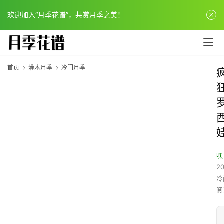
欢迎加入“月季花谱”，共赏月季之美！
首页
灌木月季
冷门月季
嘿
20
冷
阅