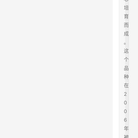
培
育
而
成
。
这
个
品
种
在
2
0
0
6
年
被