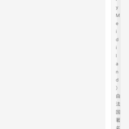
y
M
e
i
d
i
l
a
n
d
）
由
法
国
著
名