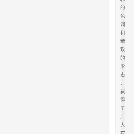
的
色
调
和
精
致
的
形
态
，
赢
得
了
广
大
花