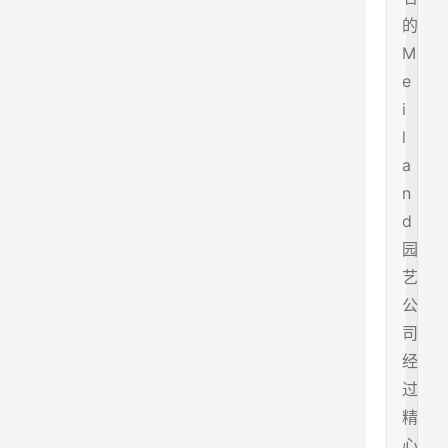
的
M
e
i
l
a
n
d
园
艺
公
司
经
过
精
心