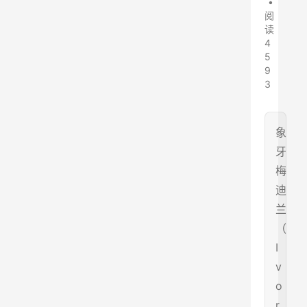
•
阅
读
4
5
9
3
象
牙
梅
迪
兰
（
I
v
o
r