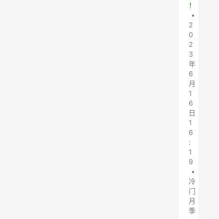
！
•
2
0
2
3
年
6
月
1
6
日
1
6
:
1
9
•
冷
门
月
季