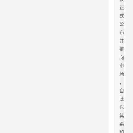
正
式
公
布
并
推
向
市
场
，
自
此
以
其
柔
和