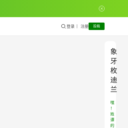
登录
注册
投稿
象
牙
枚
迪
兰
嘿
！
姓
谭
的