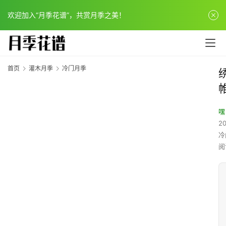
欢迎加入“月季花谱”，共赏月季之美！
首页
灌木月季
冷门月季
嘿
20
冷
阅