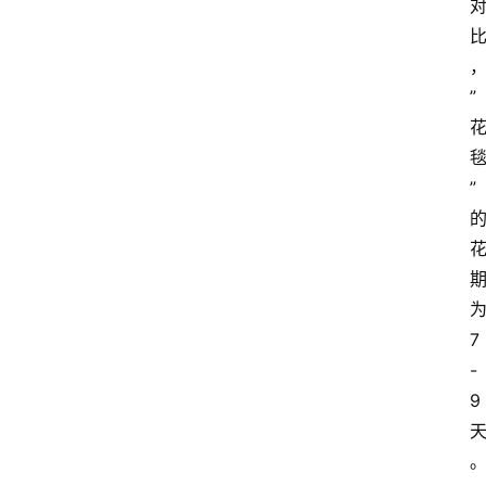
”
”
7
-
9