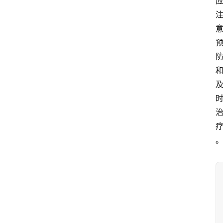
首
页
藤
本
月
季
灌
木
月
季