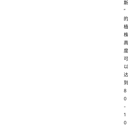
”
8
0
-
1
0