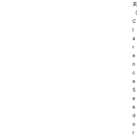
C
l
a
r
e
n
c
e 
S
e
e
d
o
首
页
r