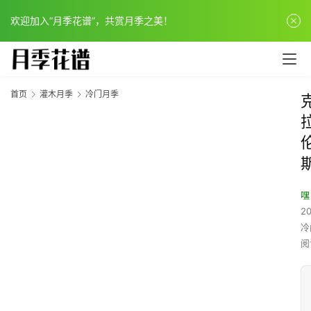
欢迎加入“月季花谱”，共赏月季之美！
首页
灌木月季
冷门月季
嘿
20
冷
阅