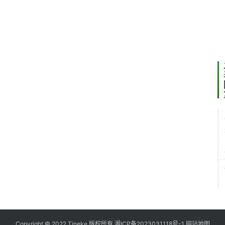
5
2
Copyright © 2022 Tineke 版权所有
湘ICP备2023031118号-1
网站地图