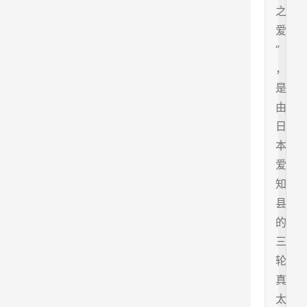
之
爱
”
，
是
由
日
本
爱
知
县
的
三
轮
真
太