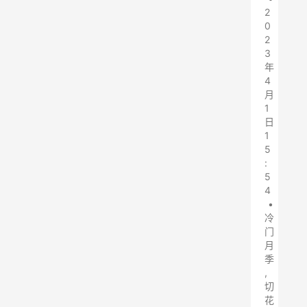
2
0
2
3
年
4
月
1
日
1
5
:
5
4
•
冷
门
月
季
,
切
花