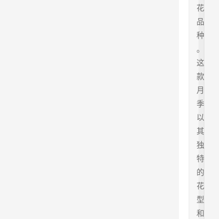
花
品
种
。
这
款
月
季
以
其
独
特
的
花
型
和