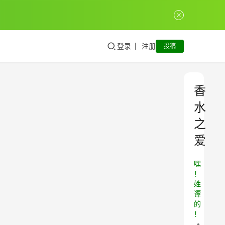
登录
注册
投稿
香
水
之
爱
嘿
！
姓
谭
的
！
•