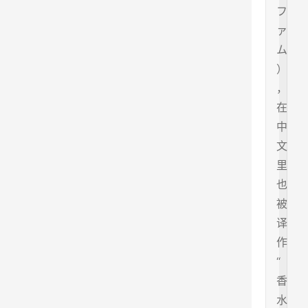
フ
ァ
ム
）
，
在
中
文
里
也
被
译
作
“
香
水