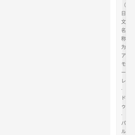
（
日
文
名
称
为
ア
モ
ー
レ
·
ド
ゥ
·
パ
ル