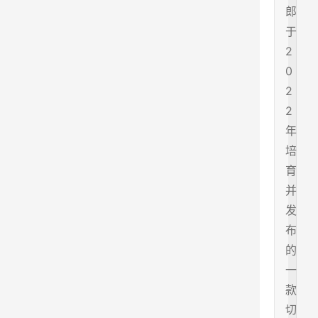
郎
于
2
0
2
2
年
培
育
并
发
布
的
一
款
切