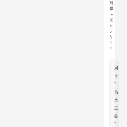
月
季
•
阅
读
5
6
4
4
月
季
“
香
水
之
恋
”