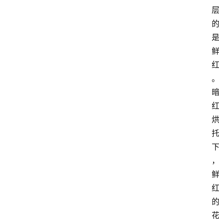
玫
瑰
登录
注册
栽
培
养
护
常
见
问
题
月
季
杂
谈