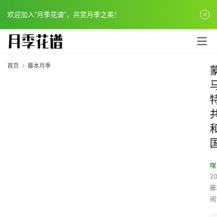
欢迎加入“月季花谱”，共赏月季之美！
首页
藤本月季
嘿
20
藤
阅