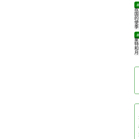
玫
国
的
使
季
蒙
特
和
月