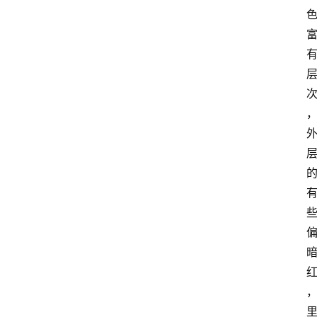
首
页
藤
本
月
季
灌
木
月
季
蔷
薇