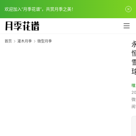
欢迎加入“月季花谱”，共赏月季之美！
首页
灌木月季
微型月季
嘿
20
微
阅