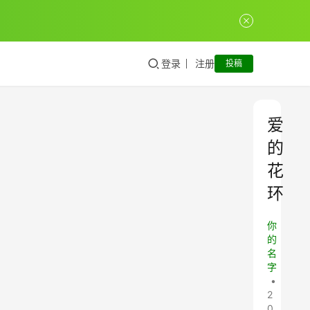
登录
注册
投稿
爱
的
花
环
你
的
名
字
•
2
0