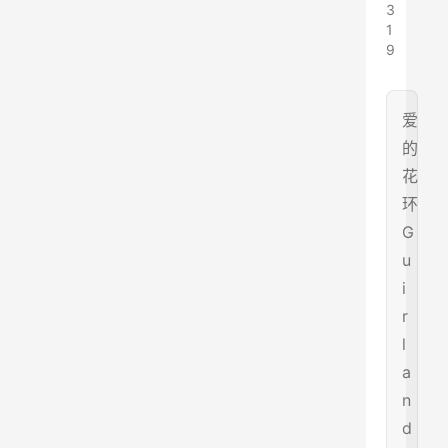
3
1
9
爱
的
花
环
G
u
i
r
l
a
n
d