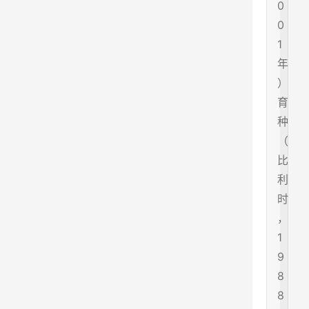
0
0
1
年
）
育
种
（
比
利
时
，
1
9
8
8