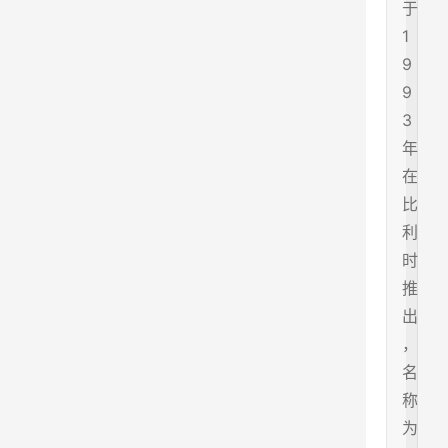
于
1
9
9
3
年
在
比
利
时
推
出
，
名
称
为