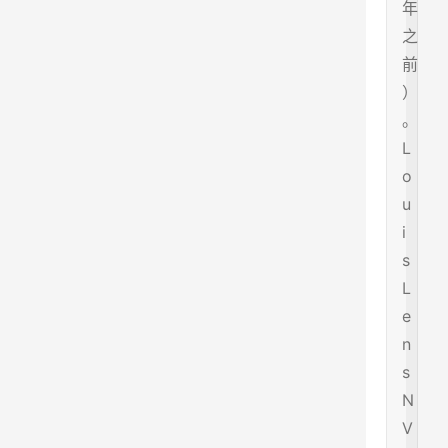
年
之
前
）
。
L
o
u
i
s
L
e
n
s
N
V