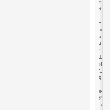
e
d
’
A
m
o
u
r
由
路
易
斯
·
伦
斯
（