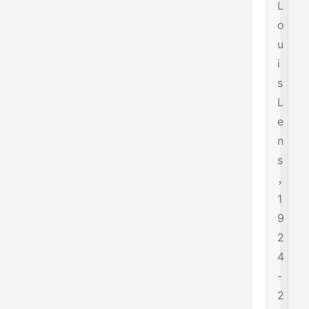
L
o
u
i
s
L
e
n
s
，
1
9
2
4
-
2