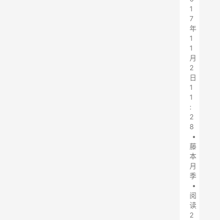
1
7
年
1
1
月
2
日
1
1
:
2
8
•
藤
本
月
季
•
阅
读
2