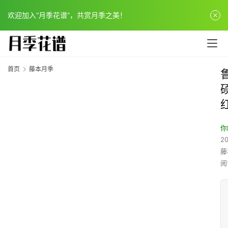
欢迎加入“月季花谱”，共赏月季之美！
首页
藤本月季
你
20
藤
阅