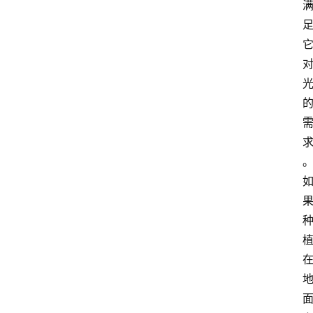
养
护
常
见
问
题
月
季
杂
谈