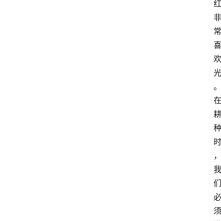
藤
本
月
季
灌
木
月
季
蔷
薇
玫
瑰
登录
注册
栽
培