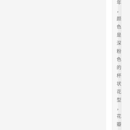
年
，
颜
色
是
深
粉
色
的
杯
状
花
型
，
花
瓣