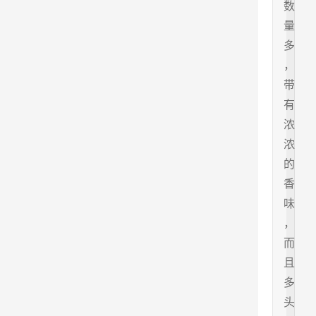
数
量
多
，
带
有
浓
浓
的
香
味
，
而
且
多
头