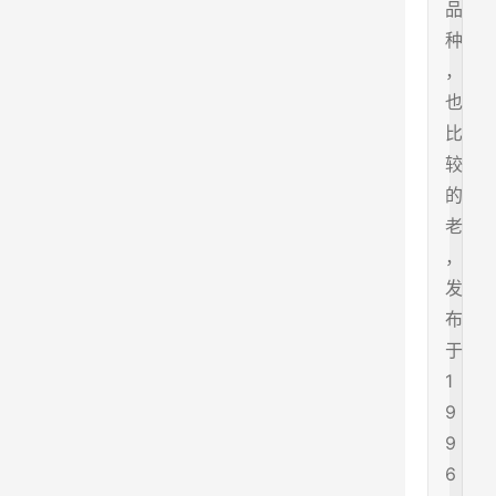
品
种
，
也
比
较
的
老
，
发
布
于
1
9
9
6