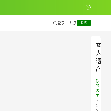
登录
注册
投稿
女
人
遗
产
你
的
名
字
•
2
0