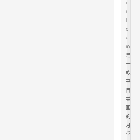
i
r
l
o
o
m
是
一
款
来
自
美
国
的
月
季