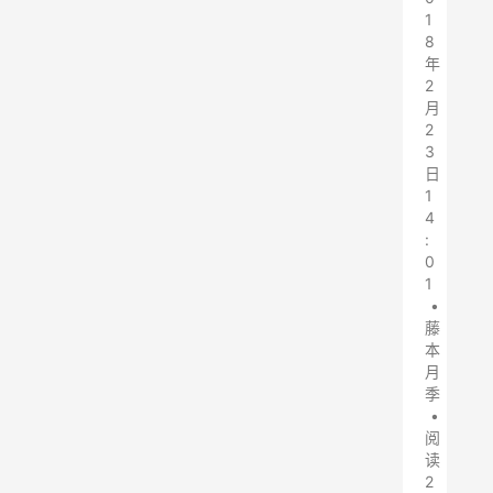
1
8
年
2
月
2
3
日
1
4
:
0
1
•
藤
本
月
季
•
阅
读
2