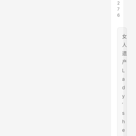
2
7
6
女
人
遗
产
L
a
d
y
’
s
h
e