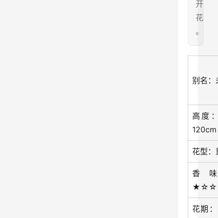
开
花
。
别名：
高度：
120cm
花型：
香
★☆☆
花期：