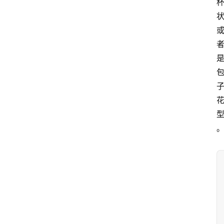
首
页
藤
本
月
季
灌
木
月
季
蔷
薇
玫