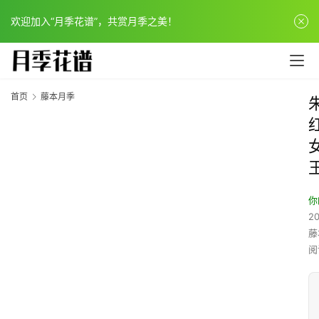
欢迎加入“月季花谱”，共赏月季之美！
首页
藤本月季
你
20
藤
阅