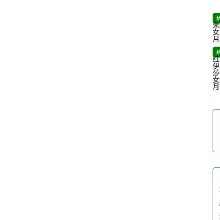
朱
女
月
红
伊
莎
女
月