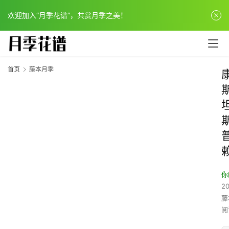
欢迎加入“月季花谱”，共赏月季之美！
首页
藤本月季
你
20
藤
阅