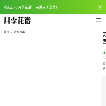
欢迎加入“月季花谱”，共赏月季之美！
首页
藤本月季
你
20
藤
阅