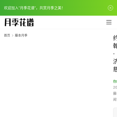
欢迎加入“月季花谱”，共赏月季之美！
首页
藤本月季
·
你
20
藤
阅