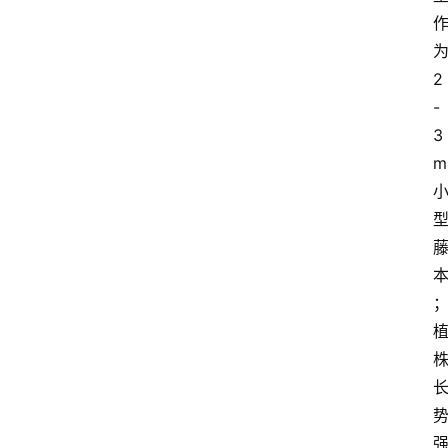
2
-
3
m