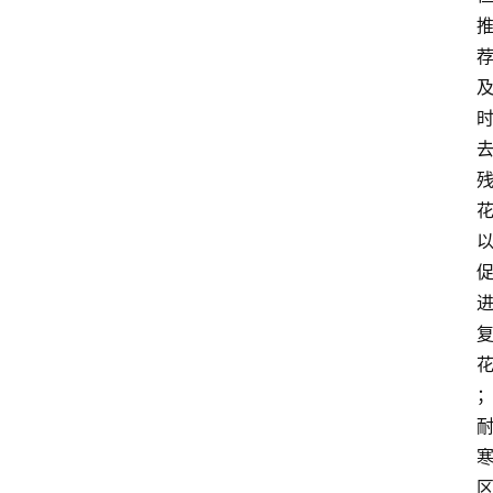
藤
本
月
季
灌
木
月
季
蔷
薇
玫
瑰
登录
注册
栽
培
区