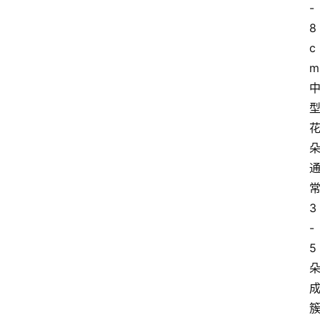
-
8
c
m
3
-
5