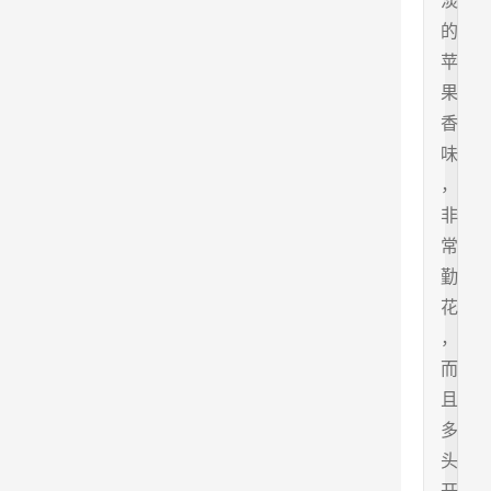
淡
的
苹
果
香
味
，
非
常
勤
花
，
而
且
多
头