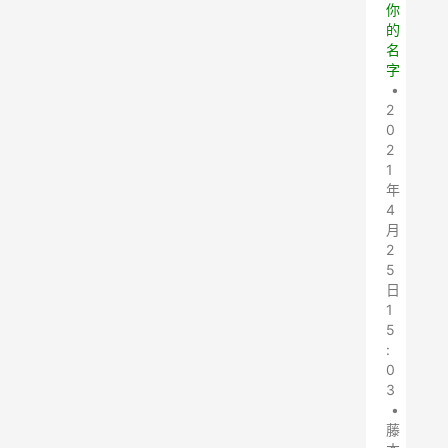
你
的
名
字
•
2
0
2
1
年
4
月
2
5
日
1
5
:
0
3
•
藤