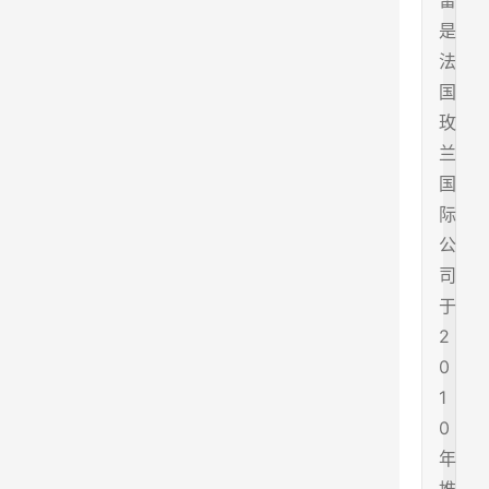
雷
是
法
国
玫
兰
国
际
公
司
于
2
0
1
0
年