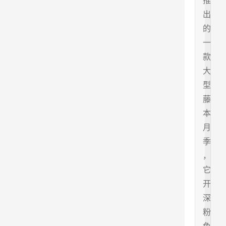
推
出
的
一
款
大
型
藤
本
月
季
，
它
开
深
粉