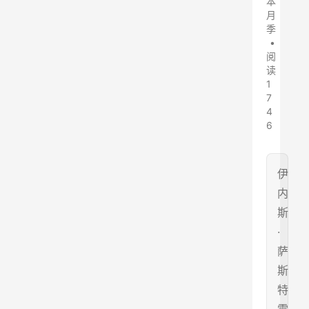
本
月
季
•
阅
读
1
7
4
6
伊
内
斯
·
萨
斯
特