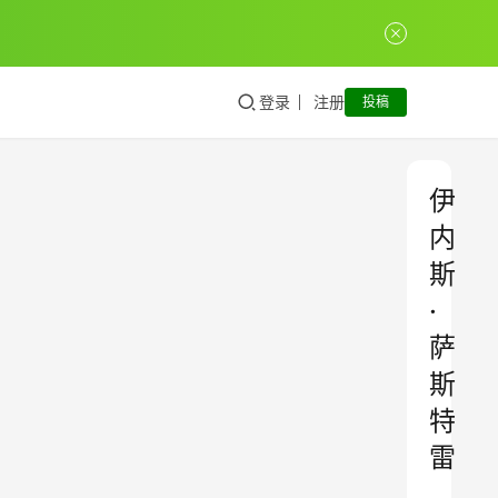
登录
注册
投稿
伊
内
斯
·
萨
斯
特
雷