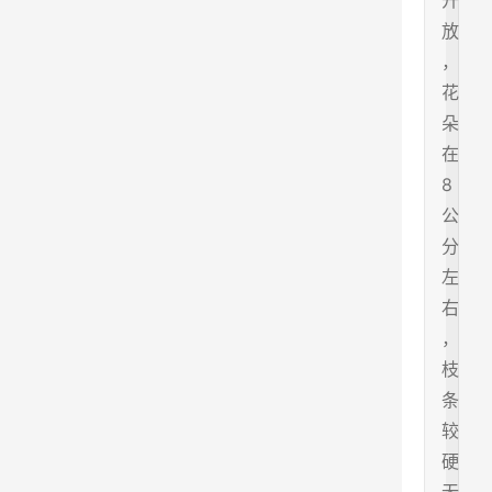
开
放
，
花
朵
在
8
公
分
左
右
，
枝
条
较
硬