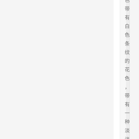
色
带
有
白
色
条
纹
的
花
色
，
带
有
一
种
淡