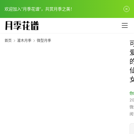
欢迎加入“月季花谱”，共赏月季之美！
首页
灌木月季
微型月季
你
20
微
阅