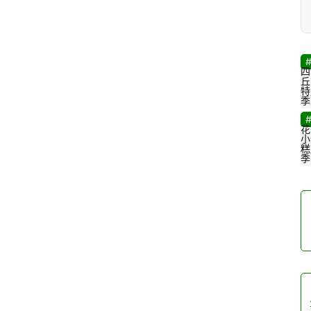
四
丘
特
季
花
小
糕
季