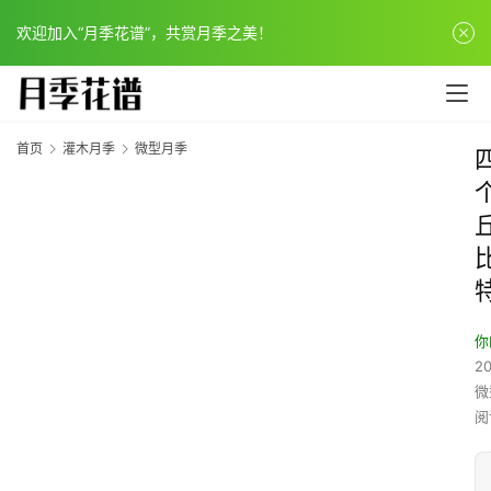
欢迎加入“月季花谱”，共赏月季之美！
首页
灌木月季
微型月季
你
20
微
阅