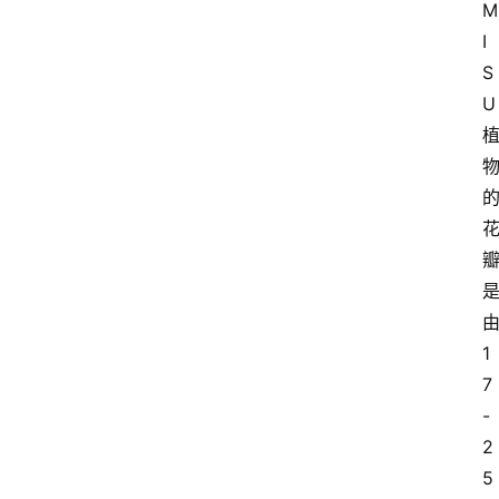
M
I
S
U
1
7
-
2
5