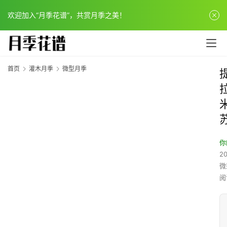
欢迎加入“月季花谱”，共赏月季之美！
首页
灌木月季
微型月季
你
20
微
阅