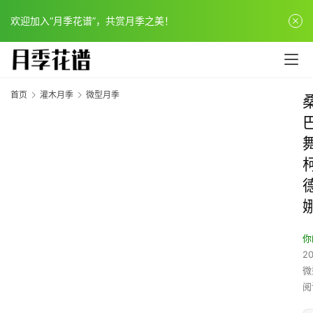
欢迎加入“月季花谱”，共赏月季之美！
首页
灌木月季
微型月季
你
20
微
阅