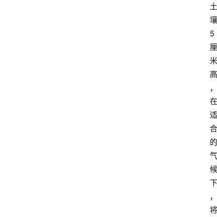
月
季
5
蔷
薇
玫
瑰
登录
注册
栽
培
养
护
常
见
问
题