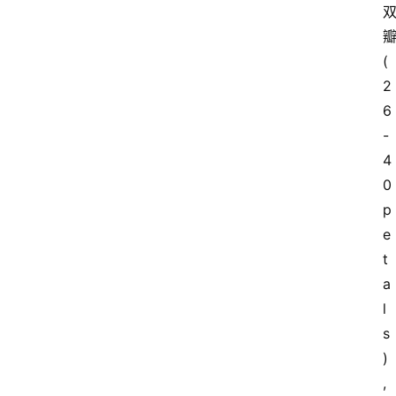
(
2
6
-
4
0 
p
e
t
a
l
s
)
, 