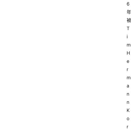
6
T
i
m 
H
e
r
m
a
n
n 
K
o
r