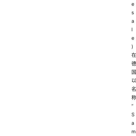
e
s
a
l
e
) 
“
S
a
m