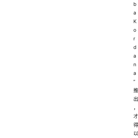
b
a 
K
o
r
d
a
n
a
”