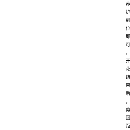
首
页
藤
本
月
季
灌
木