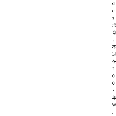
d
e
s
2
0
0
7
W
. 