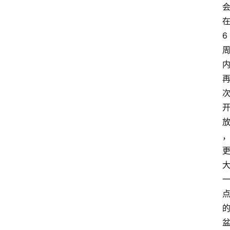
月
季
6
杂
谈