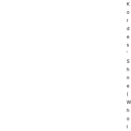
K
o
r
d
e
s
’ 
S
h
n
e 
(
W
h
o
l