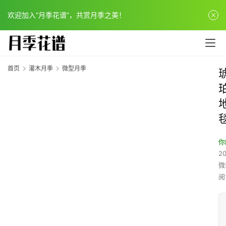
欢迎加入“月季花谱”，共赏月季之美！
首页
灌木月季
微型月季
你
20
微
阅