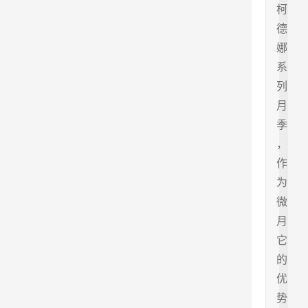
柯
德
娜
系
列
月
季
，
作
为
微
月
它
的
优
势