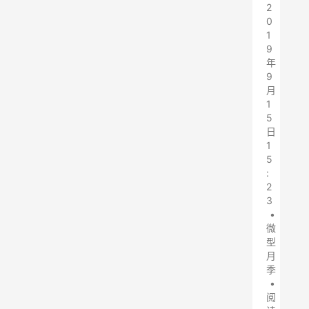
2
0
1
9
年
9
月
1
5
日
1
5
:
2
3
•
微
型
月
季
•
阅