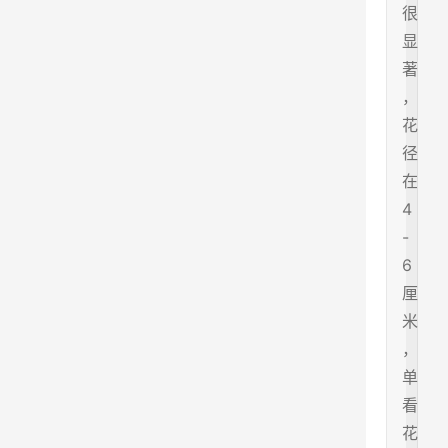
很
显
著
，
花
径
在
4
-
6
厘
米
，
单
看
花