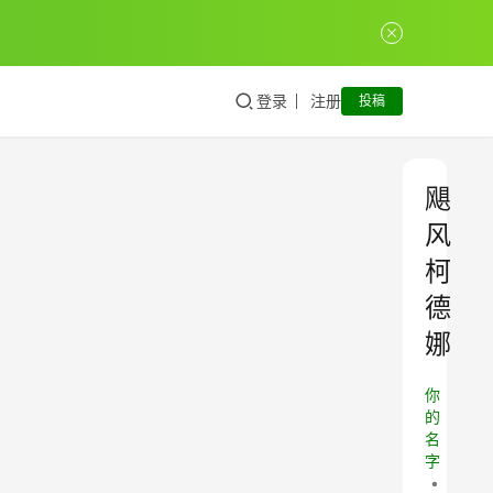
登录
注册
投稿
飓
风
柯
德
娜
你
的
名
字
•