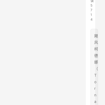
读
5
7
1
4
飓
风
柯
德
娜
（
T
o
r
n
a