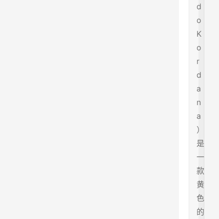
d
o
K
o
r
d
a
n
a
）
是
一
款
黄
色
的