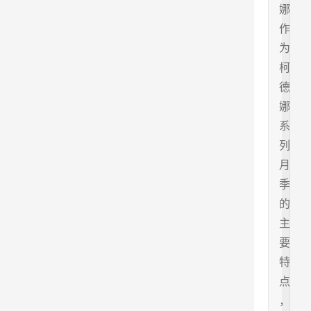
娜
作
为
柯
德
娜
系
列
月
季
的
主
要
特
点
，