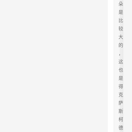
朵
是
比
较
大
的
，
这
也
是
得
克
萨
斯
柯
德