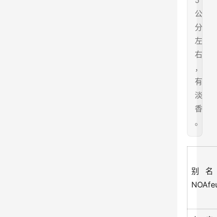
5
公
分
左
右
，
有
淡
香
。
别名
NOAfe