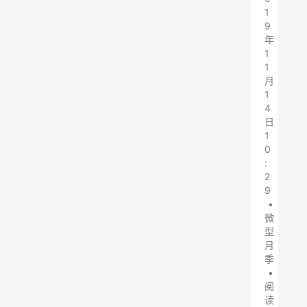
1
9
年
1
1
月
1
4
日
1
0
:
2
9
•
微
型
月
季
•
阅
读