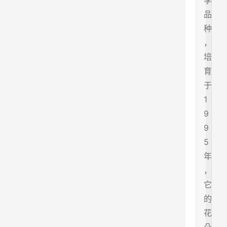
季
品
种
，
培
育
于
1
9
9
5
年
，
它
的
花