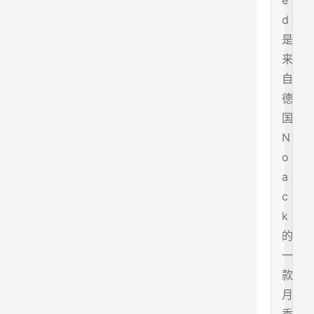
e
d
是
来
自
德
国
N
o
a
c
k
的
一
款
月