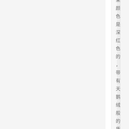
朵
颜
色
是
深
红
色
的
，
带
有
天
鹅
绒
般
的