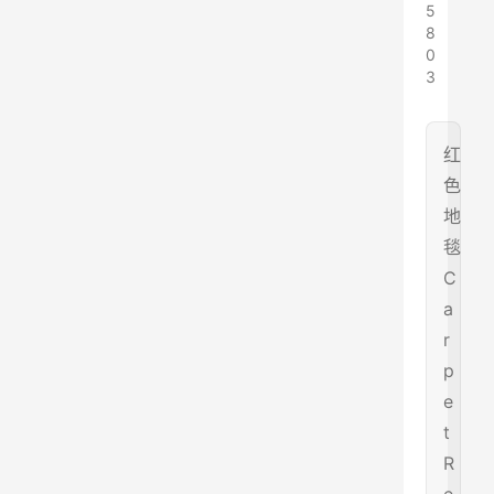
5
8
0
3
红
色
地
毯
C
a
r
p
e
t
R