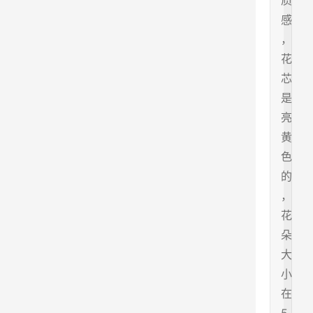
质
感
，
花
芯
是
亮
黄
色
的
，
花
朵
大
小
在