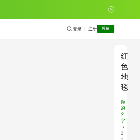
登录
注册
投稿
红
色
地
毯
你
的
名
字
•
2
0