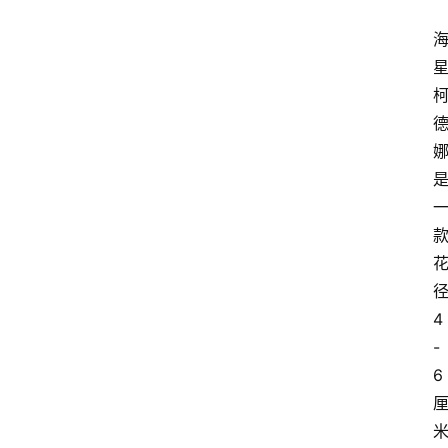
4
-
6