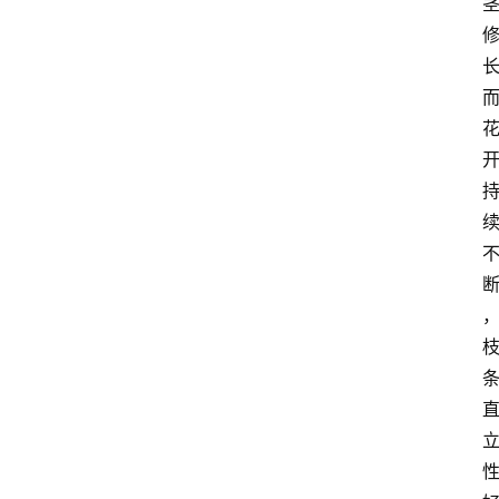
首
页
藤
本
月
季
灌
木
月
季
蔷
薇