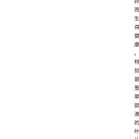
玫
瑰
登录
注册
栽
培
养
护
常
见
问
题
月
季
杂
谈