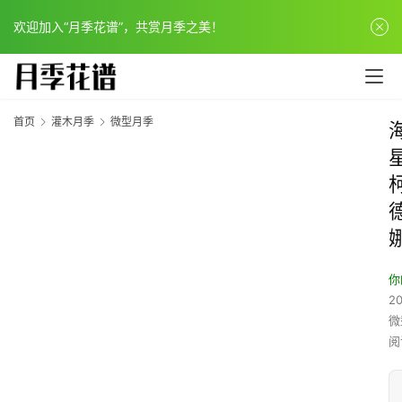
欢迎加入“月季花谱”，共赏月季之美！
首页
灌木月季
微型月季
你
20
微
阅