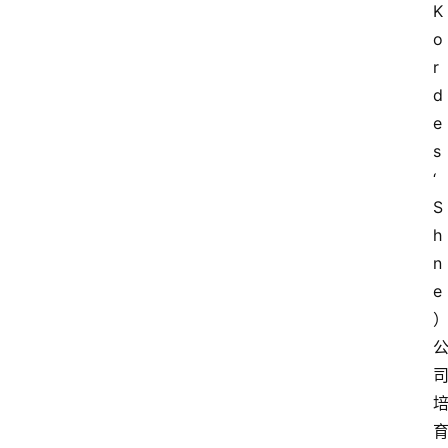
K
o
r
d
e
s
‘ 
S
h
n
e