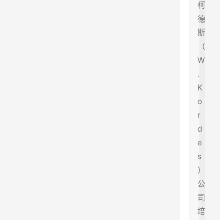
柯
德
斯
（
W
.
K
o
r
d
e
s
）
公
司
培