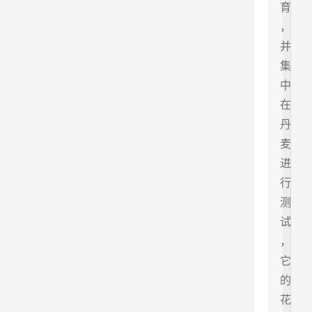
育
，
并
集
中
在
丹
麦
进
行
测
试
，
它
的
花