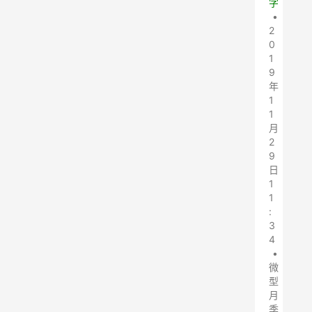
字
•
2
0
1
9
年
1
1
月
2
9
日
1
1
:
3
4
•
微
型
月
季