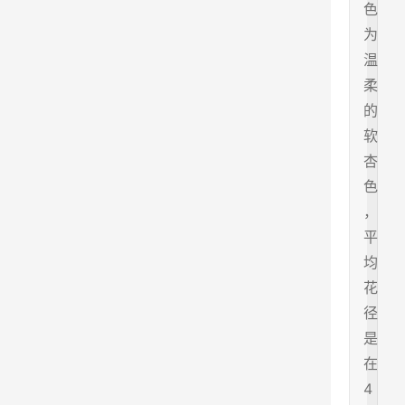
色
为
温
柔
的
软
杏
色
，
平
均
花
径
是
在
4