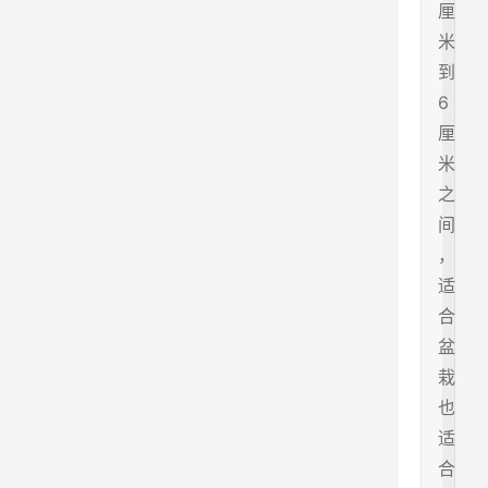
厘
米
到
6
厘
米
之
间
，
适
合
盆
栽
也
适
合