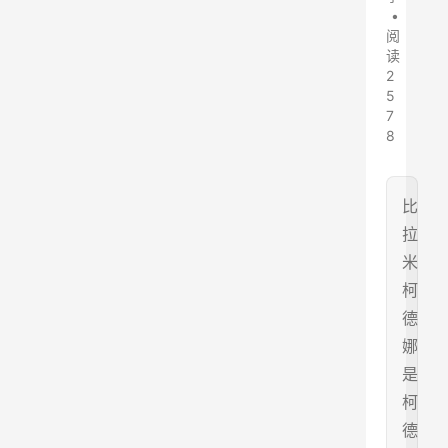
•
阅
读
2
5
7
8
比
拉
米
柯
德
娜
是
柯
德