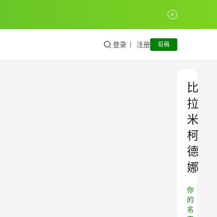
登录
注册
投稿
比
拉
米
柯
德
娜
你
的
名