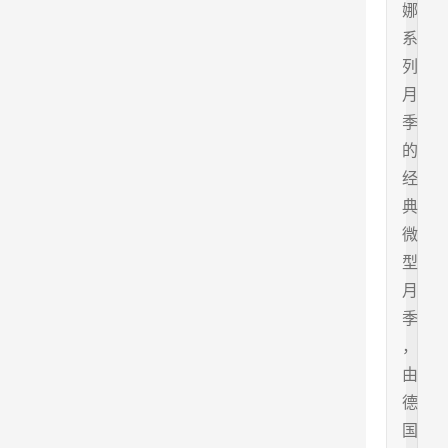
娜
系
列
月
季
的
经
典
微
型
月
季
，
由
德
国