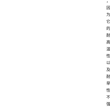
藤
本
月
季
灌
木
月
季
蔷
薇
玫
瑰
登录
注册
栽
培