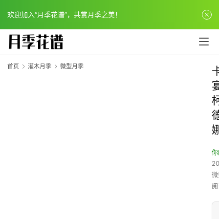
欢迎加入“月季花谱”，共赏月季之美！
首页
灌木月季
微型月季
你
20
微
阅