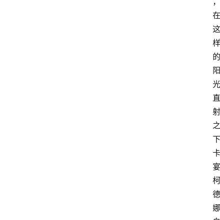
养
护
常
见
问
题
月
季
杂
谈