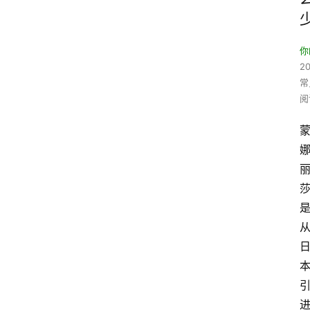
你
20
常
阅