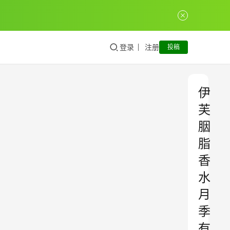
登录
注册
投稿
伊
芙
胭
脂
香
水
月
季
有