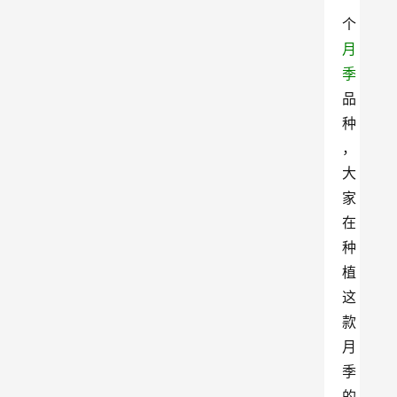
个
月
季
品
种
，
大
家
在
种
植
这
款
月
季
的