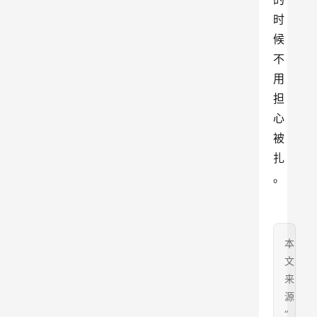
时
候
不
用
担
心
被
扎
。
本
文
来
源
“