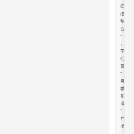
网
络
整
合
”
，
不
代
表
“
月
季
花
谱
”
立
场
，