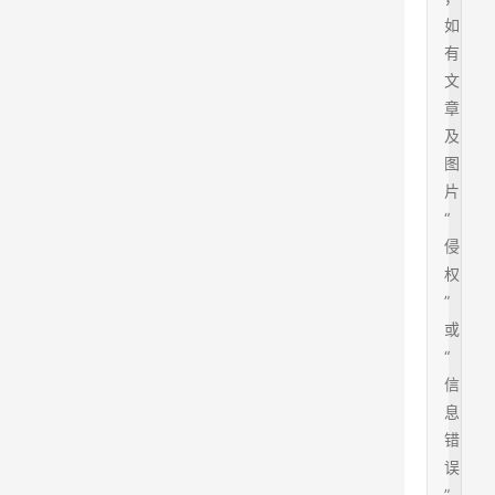
如
有
文
章
及
图
片
“
侵
权
”
或
“
信
息
错
误
”