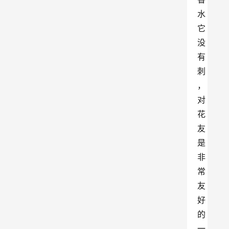
水
它
没
有
刺
，
对
花
友
是
非
常
友
好
的
一