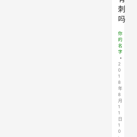
刺
吗
你
的
名
字
•
2
0
1
8
年
8
月
1
1
日
1
0