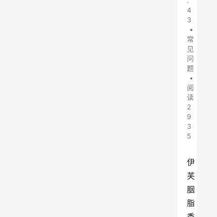
:
4
3
•
常
见
问
题
•
阅
读
2
9
3
5
伊
芙
胭
脂
香