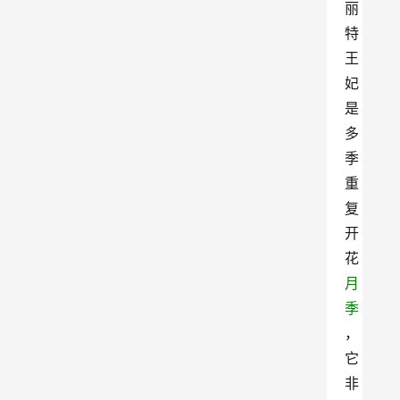
丽
特
王
妃
是
多
季
重
复
开
花
月
季
，
它
非