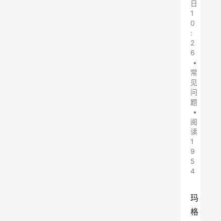
日
1
0
:
2
6
•
常
见
问
题
•
阅
读
1
9
5
4
玛
格