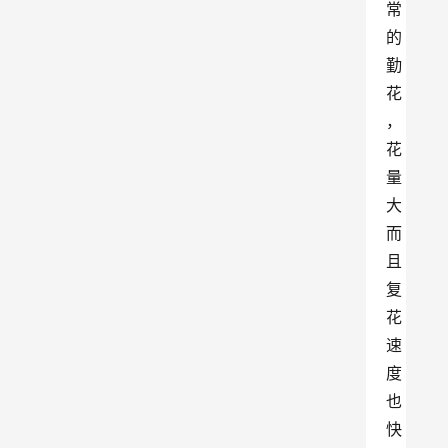
常
的
勤
花
，
花
量
大
而
且
复
花
速
度
也
快