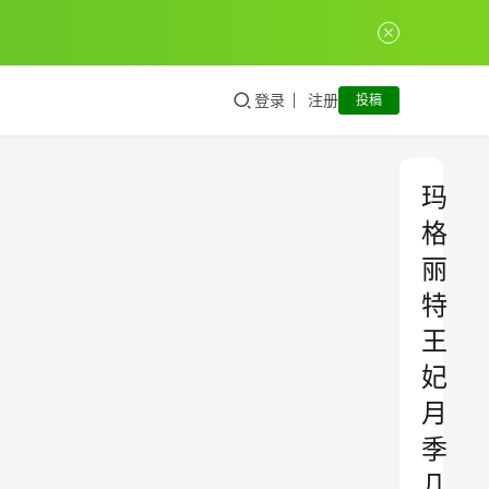
登录
注册
投稿
玛
格
丽
特
王
妃
月
季
几