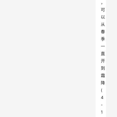
，
可
以
从
春
季
一
直
开
到
霜
降
(
4
-
1