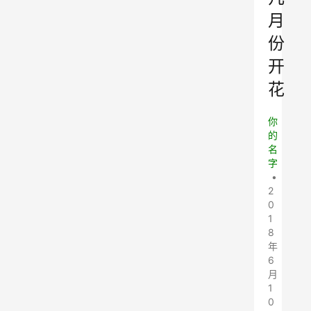
月
份
开
花
你
的
名
字
•
2
0
1
8
年
6
月
1
0