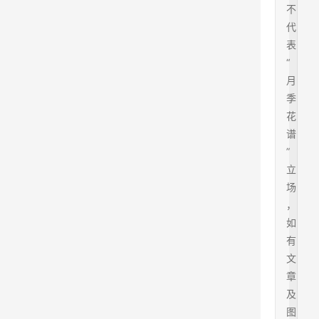
不
代
表
“
月
季
花
谱
”
立
场
，
如
有
文
章
及
图