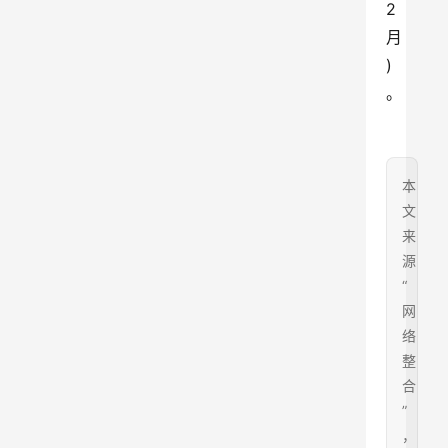
2
月
)
。
本
文
来
源
“
网
络
整
合
”
，