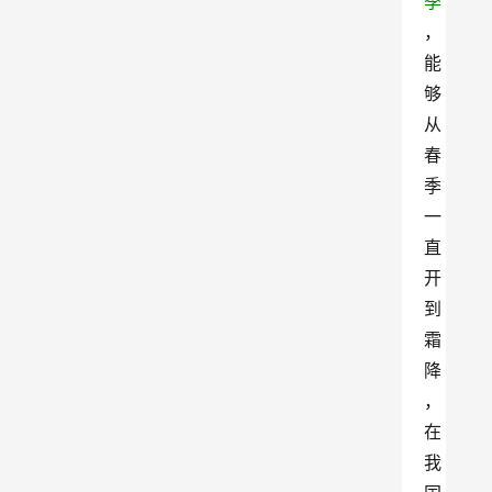
季
，
能
够
从
春
季
一
直
开
到
霜
降
，
在
我