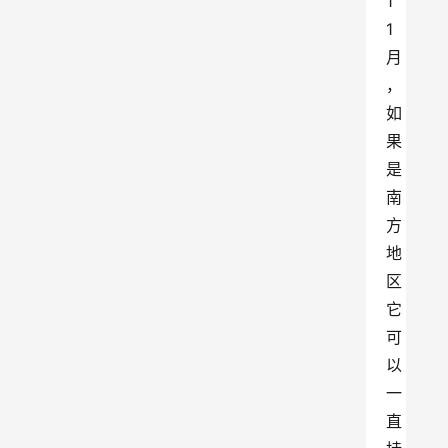
1
1
月
，
如
果
是
南
方
地
区
它
可
以
一
直