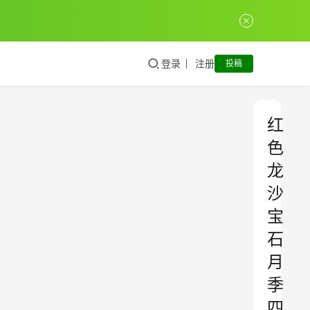
登录
注册
投稿
红
色
龙
沙
宝
石
月
季
四