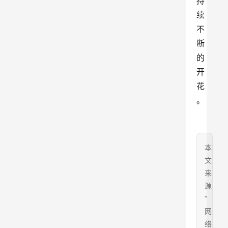
持
续
不
断
的
开
花
。
本
文
来
源
“
网
络