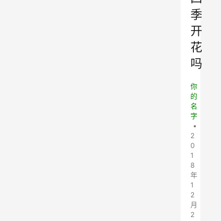
季
开
花
吗
你
的
名
字
•
2
0
1
8
年
1
2
月
2