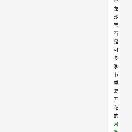
色
龙
沙
宝
石
是
可
多
季
节
重
复
开
花
的
月