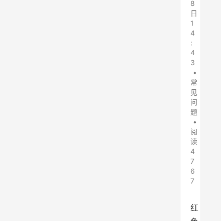
8
日
1
4
:
4
3
•
常
见
问
题
•
阅
读
4
7
6
7
红