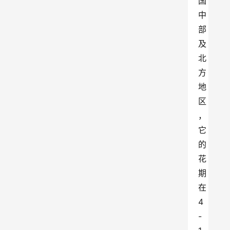
国
中
部
及
北
方
地
区
，
它
的
花
期
在
4
-