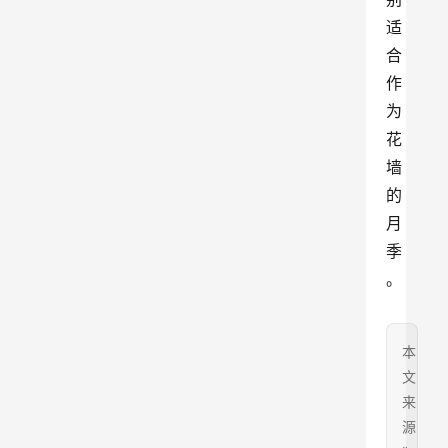
适
合
作
为
花
墙
的
月
季
。
本
文
来
源