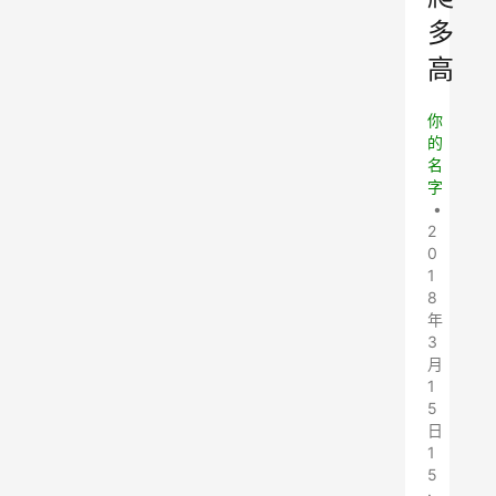
多
高
你
的
名
字
•
2
0
1
8
年
3
月
1
5
日
1
5