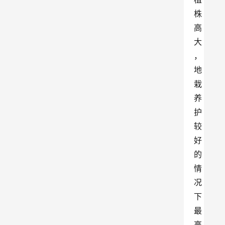
株
高
大
，
地
栽
养
护
较
好
的
情
况
下
最
高