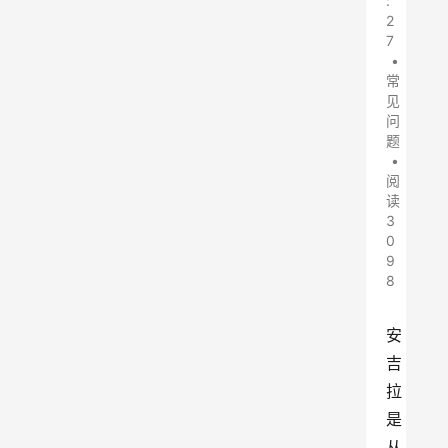
:
2
7
•
常
见
问
题
•
阅
读
3
0
9
8
安
吉
拉
是
从