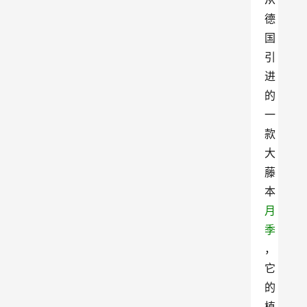
德
国
引
进
的
一
款
大
藤
本
月
季
，
它
的
植