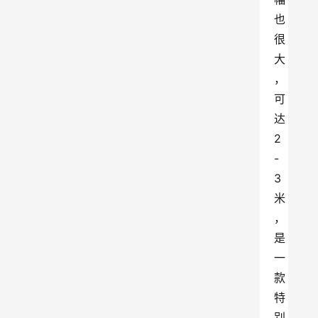
也
很
大
，
可
达
2
-
3
米
，
是
一
款
特
别