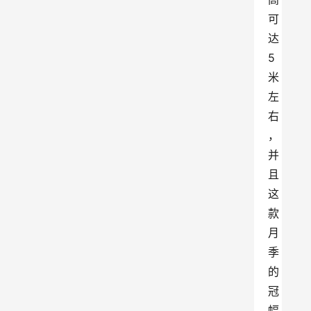
可
达
5
米
左
右
，
并
且
这
款
月
季
的
冠
幅