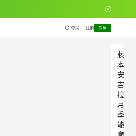
登录
注册
投稿
藤
本
安
吉
拉
月
季
能
爬