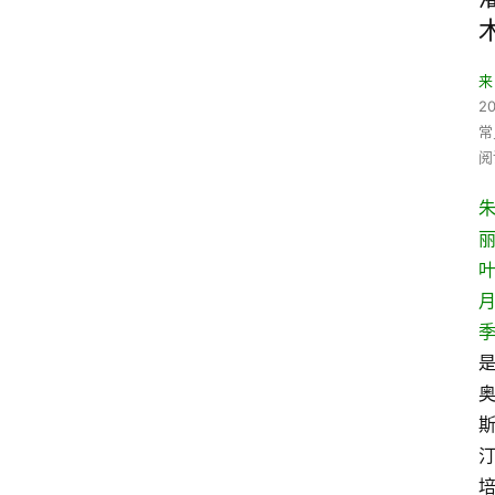
来
20
常
阅