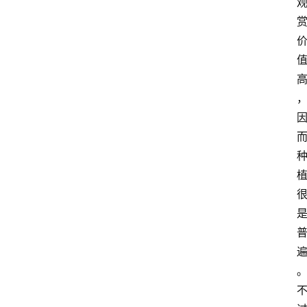
灌
木
月
季
蔷
薇
玫
瑰
登录
注册
栽
培
养
护
常