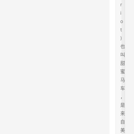
r
i
o
t
)
也
叫
甜
蜜
马
车
，
是
来
自
美