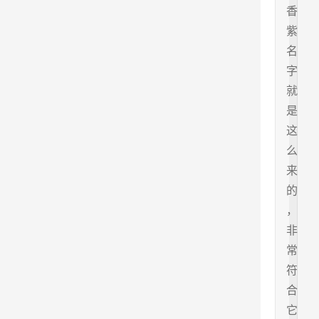
香
紫
名
字
就
是
这
么
来
的
，
非
常
符
合
它