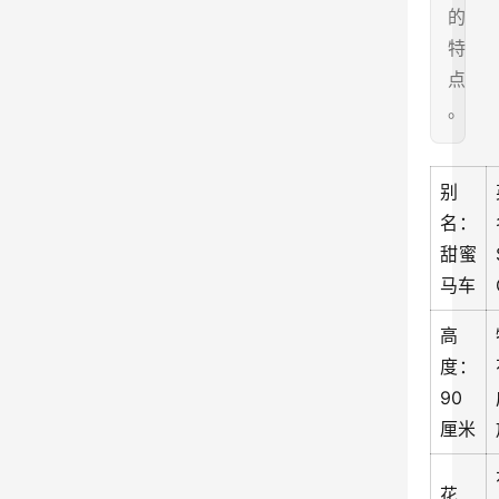
的
特
点
。
别
名：
甜蜜
马车
高
度：
90
厘米
花