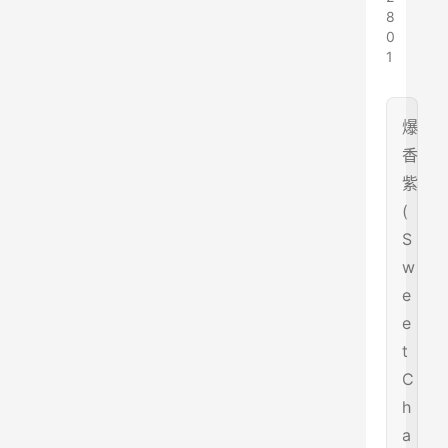
8
0
1
爆
香
紫
(
S
w
e
e
t
C
h
a