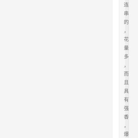
连
串
的
，
花
量
多
，
而
且
具
有
强
香
，
爆