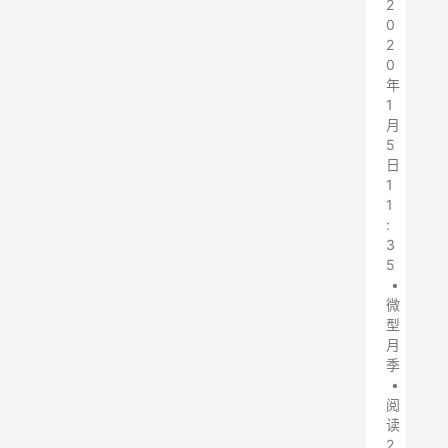
2
0
2
0
年
1
月
5
日
1
1
:
3
5
•
微
型
月
季
•
阅
读
2