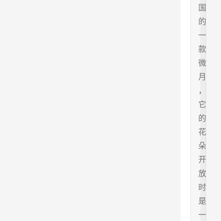
国
的
一
款
微
月
，
它
的
花
朵
开
放
时
是
一