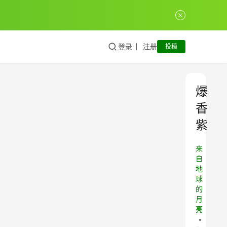
登录
注册
投稿
爆
香
紫
来
自
地
球
的
月
亮
•