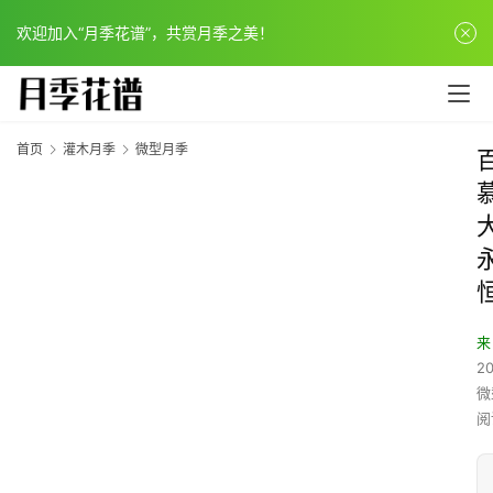
欢迎加入“月季花谱”，共赏月季之美！
首页
灌木月季
微型月季
来
20
微
阅