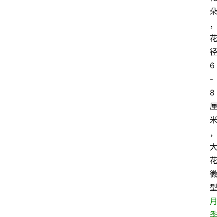
6
-
8